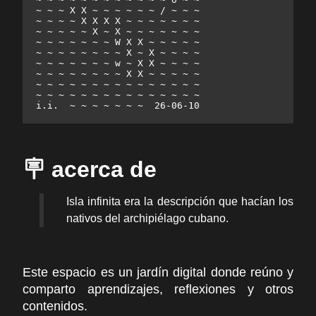
  ~ ~ ~ X X ~ ~ ~ ~ ~ ~ / ~ ~ ~

  ~ ~ ~ ~ X X X X ~ ~ ~ ~ ~ ~ ~

  ~ ~ ~ ~ ~ X ~ X ~ ~ ~ ~ ~ ~ ~

  ~ ~ ~ ~ ~ ~ ~ W X X ~ ~ ~ ~ ~

  ~ ~ ~ ~ ~ ~ ~ ~ X ~ X ~ ~ ~ ~

  ~ ~ ~ ~ ~ ~ ~ w ~ X X ~ ~ ~ ~

  ~ ~ ~ ~ ~ ~ ~ ~ X X ~ ~ ~ ~ ~

  ~ ~ ~ ~ ~ ~ ~ ~ ~ ~ ~ ~ ~ ~ ~

  ~ ~ ~ ~ ~ ~ ~ ~ ~ ~ ~ ~ ~ ~ ~

  i.i.  ~ ~ ~ ~ ~ ~ ~  26-06-10                       

🪧 acerca de
Isla infinita era la descripción que hacían los
nativos del archipiélago cubano.
Este espacio es un jardín digital donde reúno y
comparto aprendizajes, reflexiones y otros
contenidos.