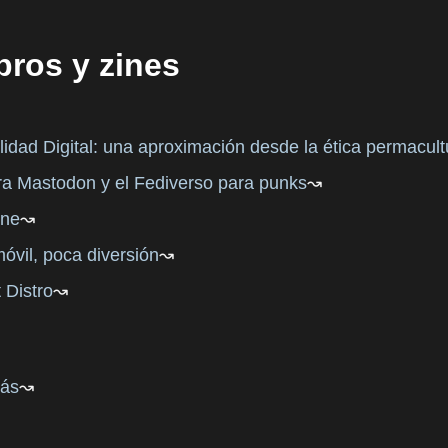
ibros y zines
dad Digital: una aproximación desde la ética permacult
a Mastodon y el Fediverso para punks
ne
vil, poca diversión
 Distro
rás