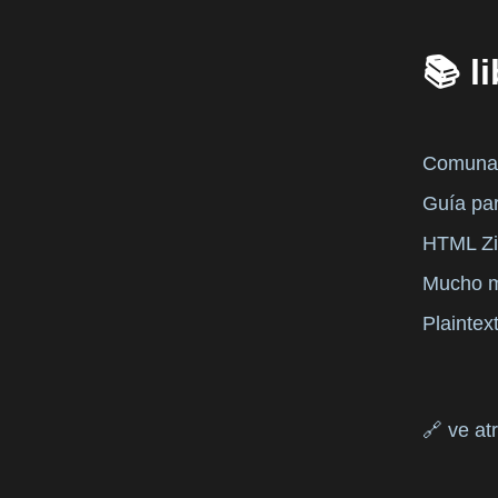
📚 l
Comunali
Guía par
HTML Zi
Mucho mó
Plaintext
🔗 ve at