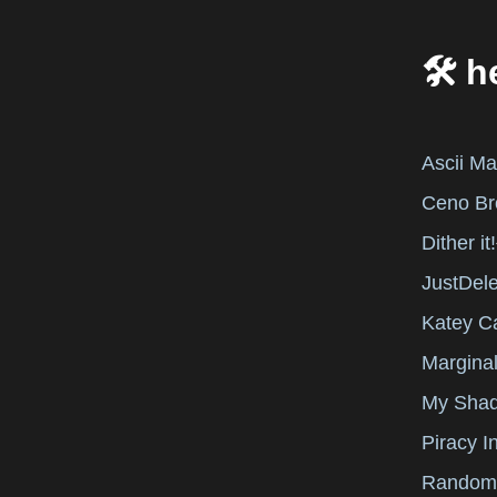
🛠️ 
Ascii Ma
Ceno Br
Dither it!
JustDel
Katey 
Marginal
My Sha
Piracy I
Random