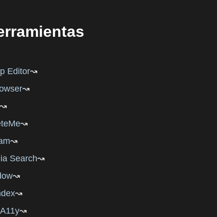
herramientas
p Editor
owser
eteMe
Cam
ia Search
dow
ndex
A11y