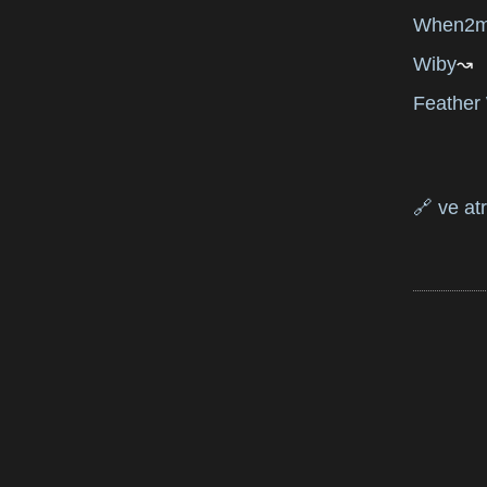
When2m
Wiby
Feather 
🔗 ve at