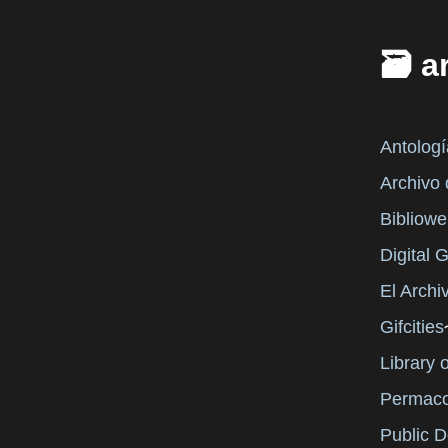
🗃️ 
Antologí
Archivo
Bibliowe
Digital 
El Archi
Gifcities
Library 
Permaco
Public 