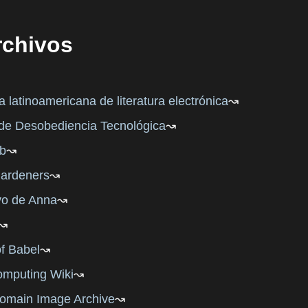
archivos
a latinoamericana de literatura electrónica
 de Desobediencia Tecnológica
b
Gardeners
vo de Anna
of Babel
mputing Wiki
Domain Image Archive